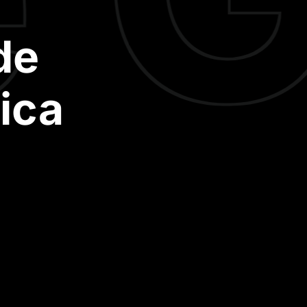
de
ica