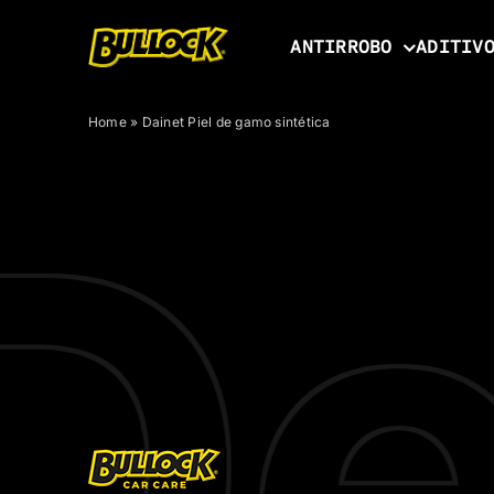
Skip
to
ANTIRROBO
ADITIV
content
Home
»
Dainet Piel de gamo sintética
e 