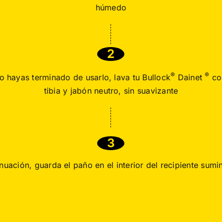
húmedo
2
®
®
 hayas terminado de usarlo, lava tu Bullock
Dainet
co
tibia y jabón neutro, sin suavizante
3
nuación, guarda el paño en el interior del recipiente sumi