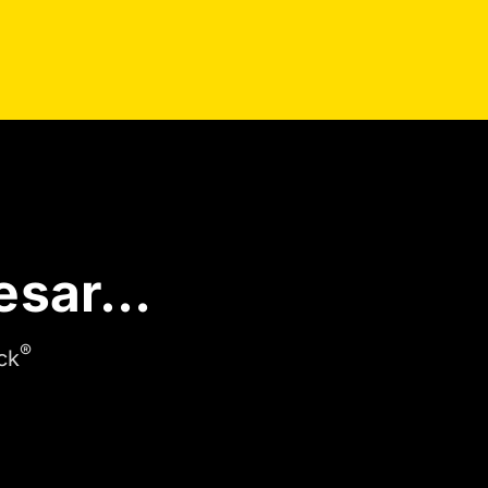
resar…
®
ck