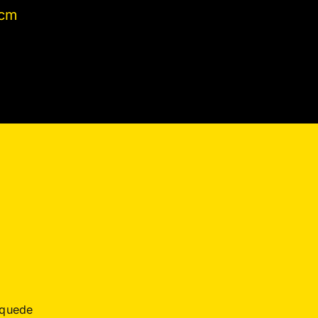
 cm
 quede