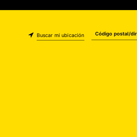

Buscar mi ubicación