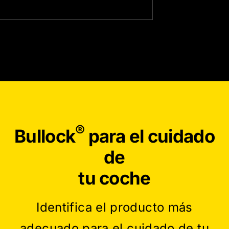
®
Bullock
para el cuidado
de
tu coche
Identifica el producto más
adecuado para el cuidado de tu