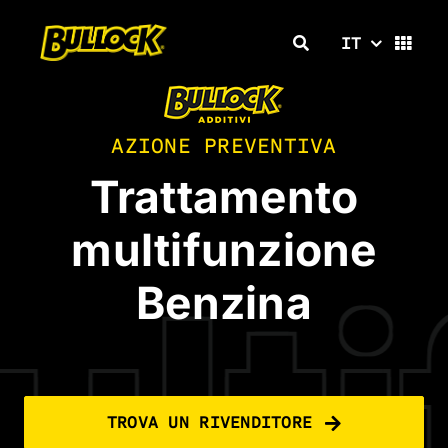
Salta
al
IT
contenuto
AZIONE PREVENTIVA
Trattamento
multifunzione
tif
Benzina
TROVA UN RIVENDITORE