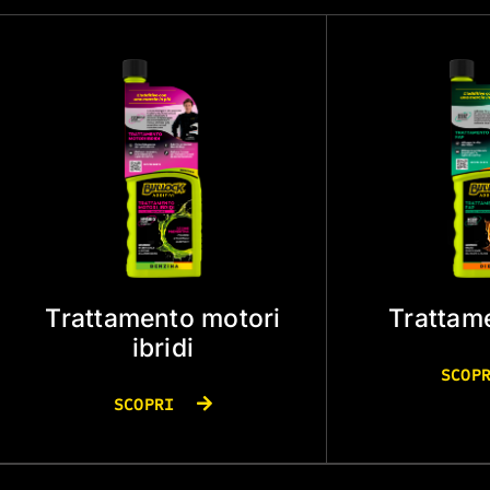
Trattamento motori
Trattam
ibridi
SCOP
SCOPRI