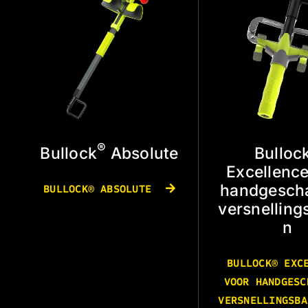
®
Bullock
Absolute
Bulloc
Excellence
handgesch
BULLOCK® ABSOLUTE
versnelling
n
BULLOCK® EXC
VOOR HANDGESC
VERSNELLINGSB