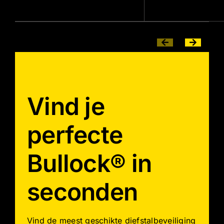
Vind je
perfecte
Bullock® in
seconden
Vind de meest geschikte diefstalbeveiliging