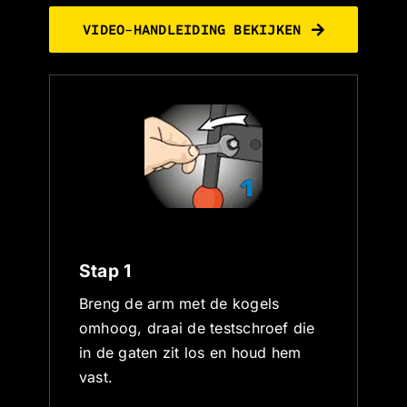
VIDEO-HANDLEIDING BEKIJKEN
Stap 1
St
Breng de arm met de kogels
Pa
omhoog, draai de testschroef die
sl
in de gaten zit los en houd hem
do
vast.
pl